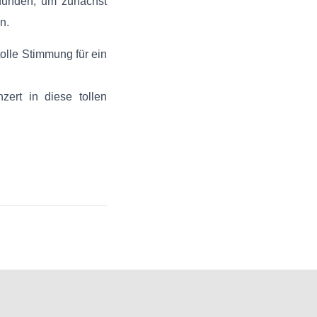
efunden, um zunächst
n.
olle Stimmung für ein
zert in diese tollen