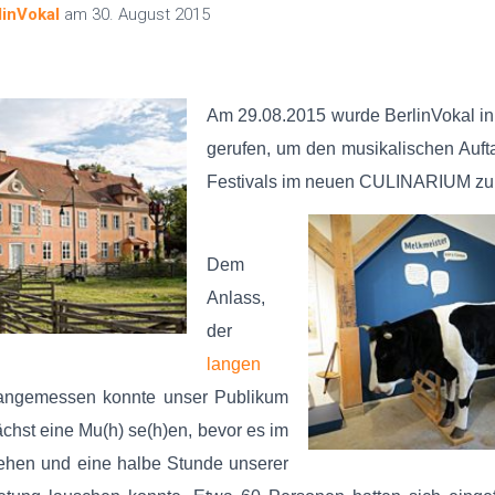
linVokal
am
30. August 2015
Am 29.08.2015 wurde BerlinVokal in
gerufen, um den musikalischen Aufta
Festivals im neuen CULINARIUM zu 
Dem
Anlass,
der
langen
 angemessen konnte unser Publikum
hst eine Mu(h) se(h)en, bevor es im
hen und eine halbe Stunde unserer