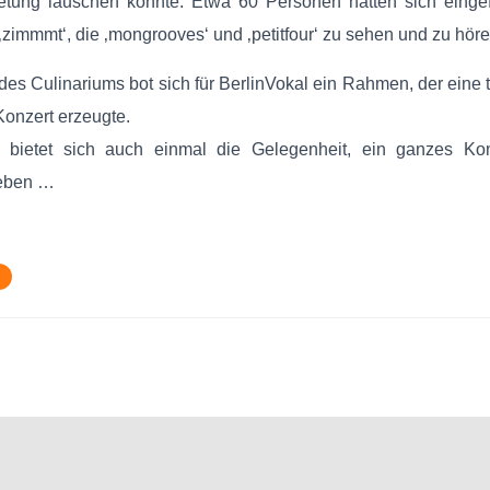
etung lauschen konnte. Etwa 60 Personen hatten sich eing
‚zimmmt‘, die ‚mongrooves‘ und ‚petitfour‘ zu sehen und zu höre
es Culinariums bot sich für BerlinVokal ein Rahmen, der eine t
Konzert erzeugte.
t bietet sich auch einmal die Gelegenheit, ein ganzes Kon
geben …