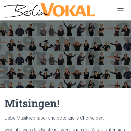
N
A
V
I
G
A
T
I
O
N
U
M
S
C
H
A
Mitsingen!
L
T
E
Liebe Musikliebhaber und potenzielle Chorhelden,
N
wisst ihr, was das Beste ist, wenn man den Alltag hinter sich