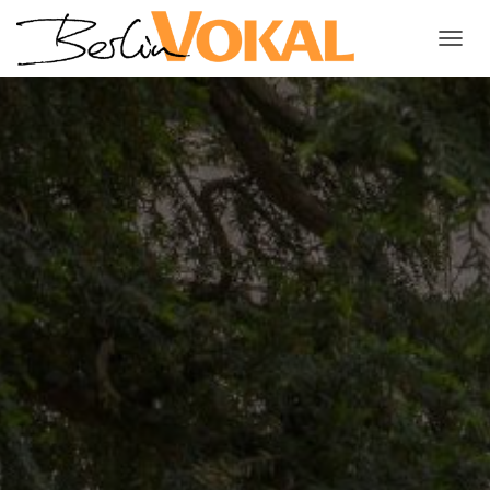
N
A
V
I
G
A
T
I
O
N
U
M
S
C
H
A
L
T
E
N