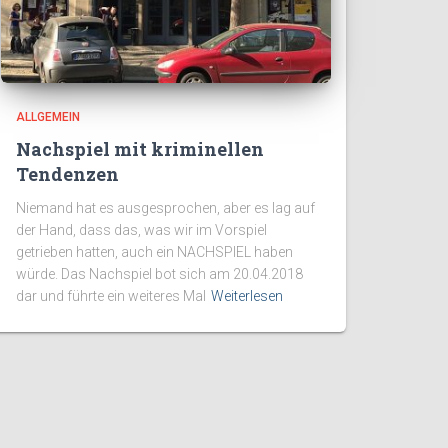
ALLGEMEIN
Nachspiel mit kriminellen
Tendenzen
Niemand hat es ausgesprochen, aber es lag auf
der Hand, dass das, was wir im Vorspiel
getrieben hatten, auch ein NACHSPIEL haben
würde. Das Nachspiel bot sich am 20.04.2018
dar und führte ein weiteres Mal
Weiterlesen