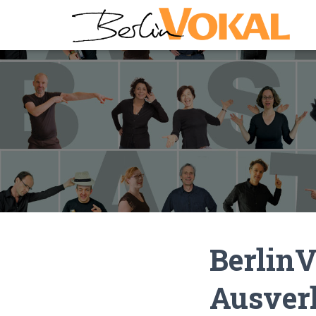
BerlinV
Ausver