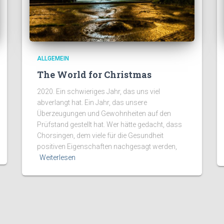
ALLGEMEIN
The World for Christmas
2020. Ein schwieriges Jahr, das uns viel
abverlangt hat. Ein Jahr, das unsere
Überzeugungen und Gewohnheiten auf den
Prüfstand gestellt hat. Wer hätte gedacht, dass
Chorsingen, dem viele für die Gesundheit
positiven Eigenschaften nachgesagt werden,
Weiterlesen