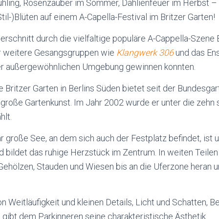
hling, Rosenzauber im Sommer, Dahlienfeuer im Herbst – 
til-)Blüten auf einem A-Capella-Festival im Britzer Garten!
erschnitt durch die vielfaltige populäre A-Cappella-Szene 
ir weitere Gesangsgruppen wie
Klangwerk 306
und das E
ser außergewöhnlichen Umgebung gewinnen konnten.
 Britzer Garten in Berlins Süden bietet seit der Bundesg
 große Gartenkunst. Im Jahr 2002 wurde er unter die zehn
lt.
r große See, an dem sich auch der Festplatz befindet, ist
 bildet das ruhige Herzstück im Zentrum. In weiten Teilen
Gehölzen, Stauden und Wiesen bis an die Uferzone heran u
n Weitläufigkeit und kleinen Details, Licht und Schatten, Be
gibt dem Parkinneren seine charakteristische Ästhetik.