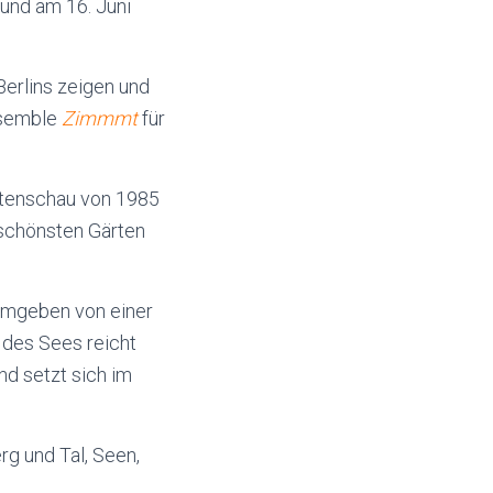
und am 16. Juni
Berlins zeigen und
nsemble
Zimmmt
für
artenschau von 1985
 schönsten Gärten
 umgeben von einer
 des Sees reicht
nd setzt sich im
rg und Tal, Seen,