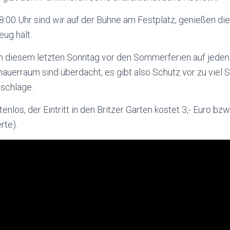
8:00 Uhr sind wir auf der Bühne am Festplatz, genießen di
eug hält.
n diesem letzten Sonntag vor den Sommerferien auf jeden 
auerraum sind überdacht, es gibt also Schutz vor zu viel 
schläge.
enlos, der Eintritt in den Britzer Garten kostet 3,- Euro bzw
rte).