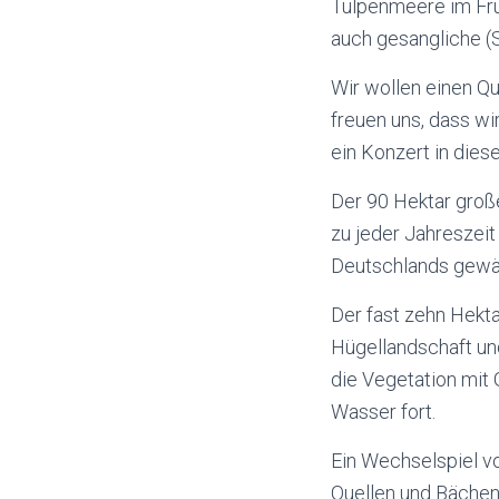
Tulpenmeere im Frü
auch gesangliche (S
Wir wollen einen Qu
freuen uns, dass w
ein Konzert in die
Der 90 Hektar große
zu jeder Jahreszeit
Deutschlands gewäh
Der fast zehn Hekta
Hügellandschaft und
die Vegetation mit 
Wasser fort.
Ein Wechselspiel vo
Quellen und Bächen 