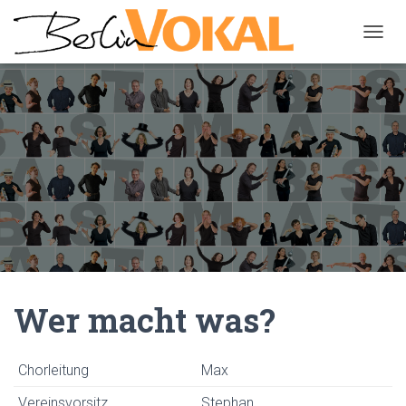
N
A
V
I
G
A
T
I
O
N
U
M
S
C
H
A
Wer macht was?
L
T
E
Chorleitung
Max
N
Vereinsvorsitz
Stephan