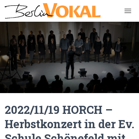
N
A
V
I
G
A
T
I
O
N
U
M
S
C
H
A
2022/11/19 HORCH –
L
T
Herbstkonzert in der Ev.
E
N
Schule Schönefeld mit