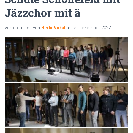
Jäzzchor mit ä
Veröffentlicht von
BerlinVokal
am
5. Dezember 2022