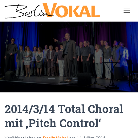
N
A
V
I
G
A
T
I
O
N
U
M
S
C
H
A
2014/3/14 Total Choral
L
T
mit ‚Pitch Control‘
E
N