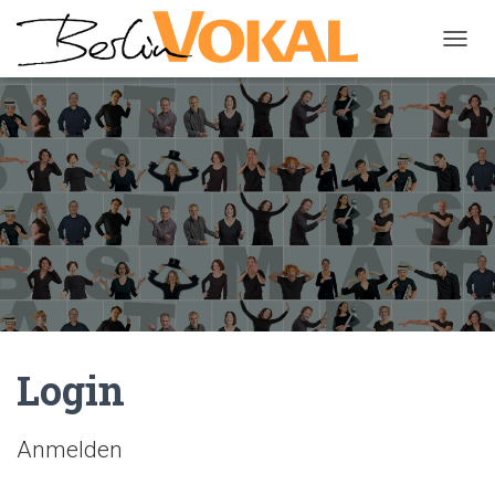
N
A
V
I
G
A
T
I
O
N
U
M
S
C
H
A
Login
L
T
E
Anmelden
N