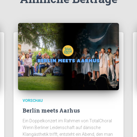
VORSCHAU
Berlin meets Aarhus
Ein Doppelkonzert im Rahmen von TotalChoral
Wenn Berliner Leidenschaft auf dänische
Klangästhetik trifft, entsteht ein Abend, den man