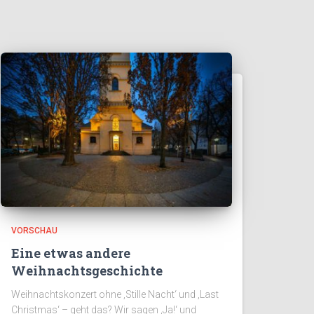
VORSCHAU
Eine etwas andere
Weihnachtsgeschichte
Weihnachtskonzert ohne ‚Stille Nacht‘ und ‚Last
Christmas‘ – geht das? Wir sagen ‚Ja!‘ und