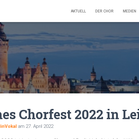
AKTUELL
DER CHOR
MEDIEN
es Chorfest 2022 in Le
linVokal
am
27. April 2022