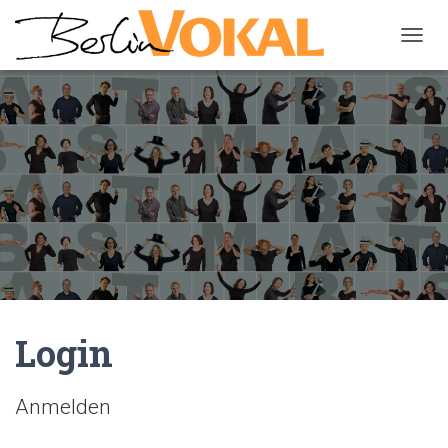
N
A
V
I
G
A
T
I
O
N
U
M
S
C
H
A
Login
L
T
E
Anmelden
N